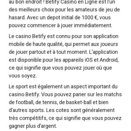
au bon endroit ! Betify Casino en Ligne est l’un
des meilleurs choix pour les amateurs de jeu de
hasard. Avec un depot initial de 1000 €, vous
pouvez commencer à jouer immédiatement.
Le casino Betify est connu pour son application
mobile de haute qualité, qui permet aux joueurs
de jouer partout et à tout moment. L’application
est disponible pour les appareils iOS et Android,
ce qui signifie que vous pouvez jouer où que
vous soyez.
Le sport est également un aspect important du
casino Betify. Vous pouvez parier sur les matchs
de football, de tennis, de basket-ball et bien
d’autres sports. Les cotes sont généralement
très compétitifs, ce qui signifie que vous pouvez
gagner plus d’argent.