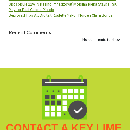
Spôsobuje 22WIN Kasíno Prihadzovať Mobilná Rieka Stávka · SK
Play for Real Casino Pistolo
Beprövad Tips Att Digitalt Roulette Yako . Norden Claim Bonus
Recent Comments
No comments to show.
CONTACT A KEY LIME