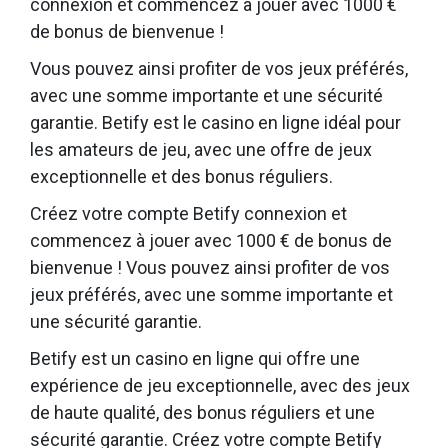
connexion et commencez à jouer avec 1000 €
de bonus de bienvenue !
Vous pouvez ainsi profiter de vos jeux préférés,
avec une somme importante et une sécurité
garantie. Betify est le casino en ligne idéal pour
les amateurs de jeu, avec une offre de jeux
exceptionnelle et des bonus réguliers.
Créez votre compte Betify connexion et
commencez à jouer avec 1000 € de bonus de
bienvenue ! Vous pouvez ainsi profiter de vos
jeux préférés, avec une somme importante et
une sécurité garantie.
Betify est un casino en ligne qui offre une
expérience de jeu exceptionnelle, avec des jeux
de haute qualité, des bonus réguliers et une
sécurité garantie. Créez votre compte Betify