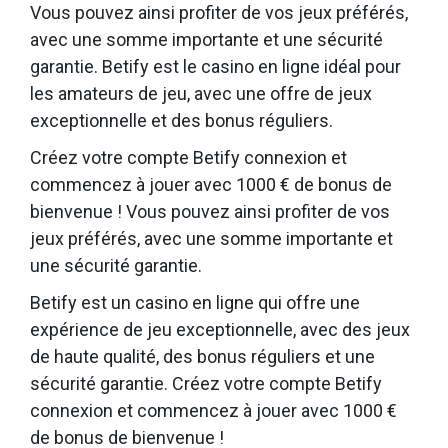
Vous pouvez ainsi profiter de vos jeux préférés,
avec une somme importante et une sécurité
garantie. Betify est le casino en ligne idéal pour
les amateurs de jeu, avec une offre de jeux
exceptionnelle et des bonus réguliers.
Créez votre compte Betify connexion et
commencez à jouer avec 1000 € de bonus de
bienvenue ! Vous pouvez ainsi profiter de vos
jeux préférés, avec une somme importante et
une sécurité garantie.
Betify est un casino en ligne qui offre une
expérience de jeu exceptionnelle, avec des jeux
de haute qualité, des bonus réguliers et une
sécurité garantie. Créez votre compte Betify
connexion et commencez à jouer avec 1000 €
de bonus de bienvenue !