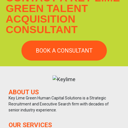
GREEN TALENT
ACQUISITION
CONSULTANT
BOOK A CONSULTANT
ABOUT US
Key Lime Green Human Capital Solutions is a Strategic
Recruitment and Executive Search firm with decades of
senior industry experience.
OUR SERVICES