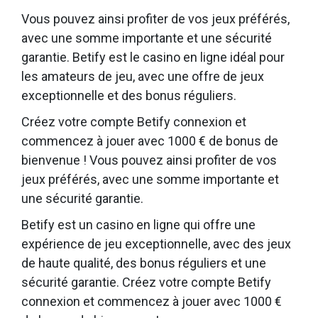
Vous pouvez ainsi profiter de vos jeux préférés,
avec une somme importante et une sécurité
garantie. Betify est le casino en ligne idéal pour
les amateurs de jeu, avec une offre de jeux
exceptionnelle et des bonus réguliers.
Créez votre compte Betify connexion et
commencez à jouer avec 1000 € de bonus de
bienvenue ! Vous pouvez ainsi profiter de vos
jeux préférés, avec une somme importante et
une sécurité garantie.
Betify est un casino en ligne qui offre une
expérience de jeu exceptionnelle, avec des jeux
de haute qualité, des bonus réguliers et une
sécurité garantie. Créez votre compte Betify
connexion et commencez à jouer avec 1000 €