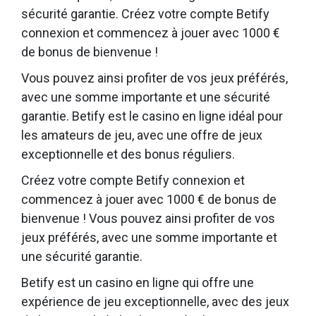
sécurité garantie. Créez votre compte Betify
connexion et commencez à jouer avec 1000 €
de bonus de bienvenue !
Vous pouvez ainsi profiter de vos jeux préférés,
avec une somme importante et une sécurité
garantie. Betify est le casino en ligne idéal pour
les amateurs de jeu, avec une offre de jeux
exceptionnelle et des bonus réguliers.
Créez votre compte Betify connexion et
commencez à jouer avec 1000 € de bonus de
bienvenue ! Vous pouvez ainsi profiter de vos
jeux préférés, avec une somme importante et
une sécurité garantie.
Betify est un casino en ligne qui offre une
expérience de jeu exceptionnelle, avec des jeux