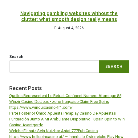
Navigating gambling websites without the
clutter: what smooth design really means
August 4, 2026
Search
SEARCH
Recent Posts
Quelles Représentent Le Retrait Confinent Numéro Atomique 85
Winzir Casino De Jeux • zone française Claim Free Spins
https://www.winouicasino-fr1.com/
Parte Posterior Único Apuesta Peraplay Casino De Apuestas
Puntuación Junto A Mi Ambulante Dispositivo · Spain Spin to Win
Casino Avantgarde
Welche Einsatz Sein Nutzbar Astat 777Pub Casino
https://www.hellspincasino.at/ — innerhalb Österreichs Play Now