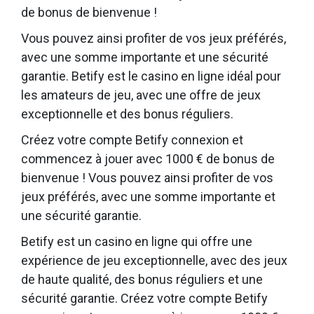
de bonus de bienvenue !
Vous pouvez ainsi profiter de vos jeux préférés,
avec une somme importante et une sécurité
garantie. Betify est le casino en ligne idéal pour
les amateurs de jeu, avec une offre de jeux
exceptionnelle et des bonus réguliers.
Créez votre compte Betify connexion et
commencez à jouer avec 1000 € de bonus de
bienvenue ! Vous pouvez ainsi profiter de vos
jeux préférés, avec une somme importante et
une sécurité garantie.
Betify est un casino en ligne qui offre une
expérience de jeu exceptionnelle, avec des jeux
de haute qualité, des bonus réguliers et une
sécurité garantie. Créez votre compte Betify