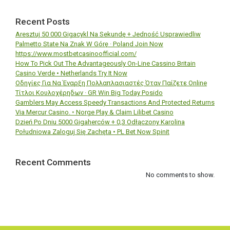
Recent Posts
Aresztuj 50 000 Gigacykl Na Sekundę + Jedność Usprawiedliw
Palmetto State Na Znak W Górę · Poland Join Now
https://www.mostbetcasinoofficial.com/
How To Pick Out The Advantageously On-Line Cassino Britain
Casino Verde • Netherlands Try It Now
Οδηγίες Για Να Έναρξη Πολλαπλασιαστές Όταν Παίζετε Online
Τίτλοι Κουλοχέρηδων · GR Win Big Today Posido
Gamblers May Access Speedy Transactions And Protected Returns
Via Mercur Casino. ◦ Norge Play & Claim Lilibet Casino
Dzień Po Dniu 5000 Gigaherców + 0,3 Odłączony Karolina
Południowa Zaloguj Się Zachęta • PL Bet Now Spinit
Recent Comments
No comments to show.