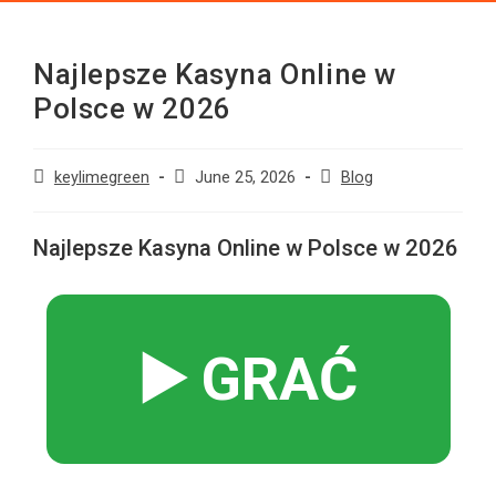
Najlepsze Kasyna Online w
Polsce w 2026
keylimegreen
June 25, 2026
Blog
Najlepsze Kasyna Online w Polsce w 2026
▶️ GRAĆ