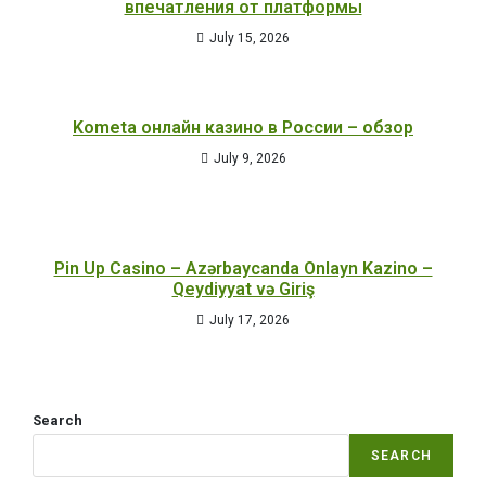
впечатления от платформы
July 15, 2026
Kometa онлайн казино в России – обзор
July 9, 2026
Pin Up Casino – Azərbaycanda Onlayn Kazino –
Qeydiyyat və Giriş
July 17, 2026
Search
SEARCH