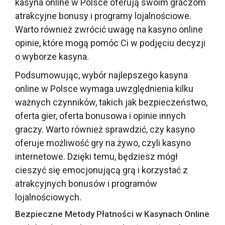
kasyna online w Polsce oferują swoim graczom
atrakcyjne bonusy i programy lojalnościowe.
Warto również zwrócić uwagę na kasyno online
opinie, które mogą pomóc Ci w podjęciu decyzji
o wyborze kasyna.
Podsumowując, wybór najlepszego kasyna
online w Polsce wymaga uwzględnienia kilku
ważnych czynników, takich jak bezpieczeństwo,
oferta gier, oferta bonusowa i opinie innych
graczy. Warto również sprawdzić, czy kasyno
oferuje możliwość gry na żywo, czyli kasyno
internetowe. Dzięki temu, będziesz mógł
cieszyć się emocjonującą grą i korzystać z
atrakcyjnych bonusów i programów
lojalnościowych.
Bezpieczne Metody Płatności w Kasynach Online