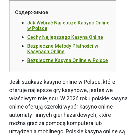
Содержимое
Jak Wybrać Najlepsze Kasyno Online
w Polsce
Cechy Najlepszego Kasyna Online
Bezpieczne Metody Płatności w
Kasynach Online
Bezpieczne Kasyna Online w Polsce
Jeśli szukasz kasyno online w Polsce, które
oferuje najlepsze gry kasynowe, jesteś we
właściwym miejscu. W 2026 roku polskie kasyna
online oferują szeroki wybór kasyno online
automaty i innych gier hazardowych, które
można grać za pomocą komputera lub
urządzenia mobilnego. Polskie kasyna online są