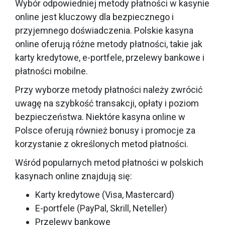
Wybór odpowiedniej metody płatności w kasynie
online jest kluczowy dla bezpiecznego i
przyjemnego doświadczenia. Polskie kasyna
online oferują różne metody płatności, takie jak
karty kredytowe, e-portfele, przelewy bankowe i
płatności mobilne.
Przy wyborze metody płatności należy zwrócić
uwagę na szybkość transakcji, opłaty i poziom
bezpieczeństwa. Niektóre kasyna online w
Polsce oferują również bonusy i promocje za
korzystanie z określonych metod płatności.
Wśród popularnych metod płatności w polskich
kasynach online znajdują się:
Karty kredytowe (Visa, Mastercard)
E-portfele (PayPal, Skrill, Neteller)
Przelewy bankowe