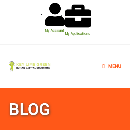
My Account
My Applications
MENU
BLOG