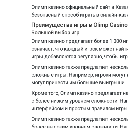
Олимп казино официальный сайт в Каза
безопасный способ играть в онлайн-каз
Преимущества игры в Olimp Casino
Большой выбор игр
Олимп казино предлагает более 1 000 иг
означает, что каждый игрок может найти
игры добавляются регулярно, чтобы игро
Олимп казино также предлагает несколь
сложные игры. Например, игроки могут
могут принести им большие выигрыши.
Кроме того, Олимп казино предлагает н
с более низким уровнем сложности. Нап
интерфейсом и простым правилом игры
Олимп казино также предлагает несколь
более высоким уровнем сложности. Нап