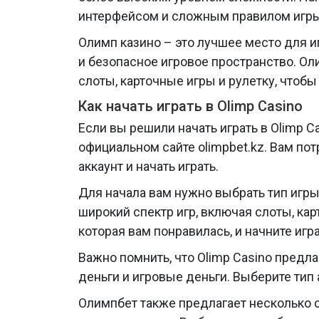
интерфейсом и сложным правилом игры
Олимп казино – это лучшее место для 
и безопасное игровое пространство. Ол
слоты, карточные игры и рулетку, чтобы
Как начать играть в Olimp Casino
Если вы решили начать играть в Olimp C
официальном сайте olimpbet.kz. Вам пот
аккаунт и начать играть.
Для начала вам нужно выбрать тип игры,
широкий спектр игр, включая слоты, кар
которая вам понравилась, и начните игра
Важно помнить, что Olimp Casino предла
деньги и игровые деньги. Выберите тип а
Олимпбет также предлагает несколько 