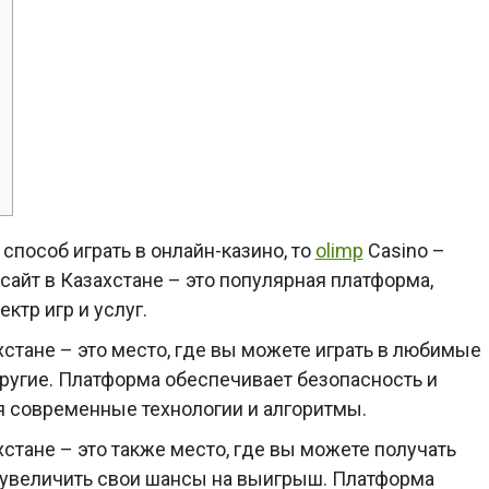
пособ играть в онлайн-казино, то
olimp
Casino –
айт в Казахстане – это популярная платформа,
ктр игр и услуг.
стане – это место, где вы можете играть в любимые
и другие. Платформа обеспечивает безопасность и
я современные технологии и алгоритмы.
стане – это также место, где вы можете получать
 увеличить свои шансы на выигрыш. Платформа