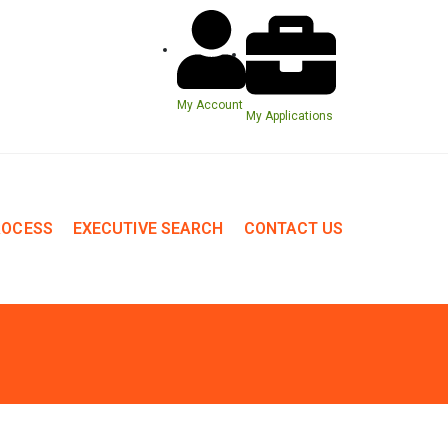
My Account
My Applications
ROCESS
EXECUTIVE SEARCH
CONTACT US