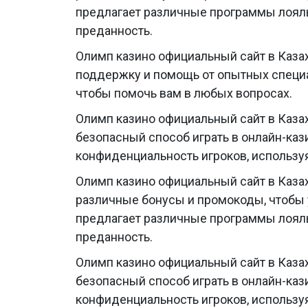
предлагает различные программы лояльн
преданность.
Олимп казино официальный сайт в Казах
поддержку и помощь от опытных специа
чтобы помочь вам в любых вопросах.
Олимп казино официальный сайт в Каза
безопасный способ играть в онлайн-каз
конфиденциальность игроков, использу
Олимп казино официальный сайт в Казах
различные бонусы и промокоды, чтобы
предлагает различные программы лояльн
преданность.
Олимп казино официальный сайт в Каза
безопасный способ играть в онлайн-каз
конфиденциальность игроков, использу