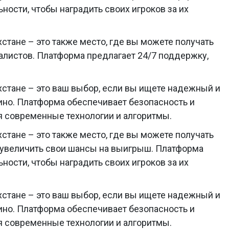
ости, чтобы наградить своих игроков за их
стане – это также место, где вы можете получать
листов. Платформа предлагает 24/7 поддержку,
хстане – это ваш выбор, если вы ищете надежный и
ино. Платформа обеспечивает безопасность и
я современные технологии и алгоритмы.
стане – это также место, где вы можете получать
 увеличить свои шансы на выигрыш. Платформа
ости, чтобы наградить своих игроков за их
хстане – это ваш выбор, если вы ищете надежный и
ино. Платформа обеспечивает безопасность и
я современные технологии и алгоритмы.