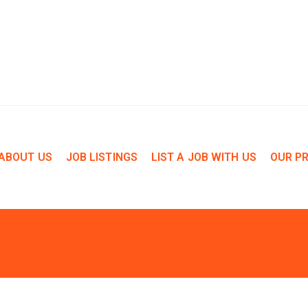
ABOUT US
JOB LISTINGS
LIST A JOB WITH US
OUR P