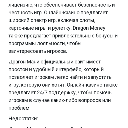
лицензию, что обеспечивает безопасность и
честность игр. Онлайн-казино предлагает
широкий спектр игр, включая слоты,
карточные игры и рулетку. Dragon Money
также предлагает привлекательные бонусы и
программы лояльности, чтобы
заинтересовать игроков.
Драгон Мани официальный сайт имеет
простой и удобный интерфейс, который
позволяет игрокам легко найти и запустить
игру, которую они хотят. Онлайн-казино также
предлагает 24/7 поддержку, чтобы помочь
игрокам в случае каких-либо вопросов или
проблем.
Недостатки: