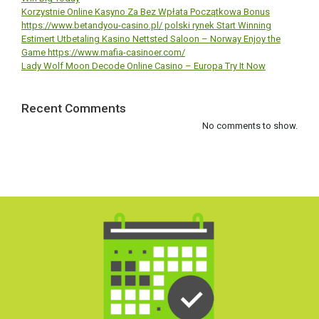
Korzystnie Online Kasyno Za Bez Wpłata Początkowa Bonus
https://www.betandyou-casino.pl/ polski rynek Start Winning
Estimert Utbetaling Kasino Nettsted Saloon – Norway Enjoy the
Game https://www.mafia-casinoer.com/
Lady Wolf Moon Decode Online Casino – Europa Try It Now
Recent Comments
No comments to show.