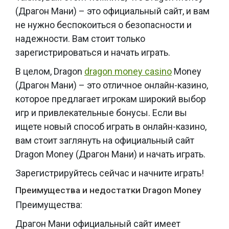
(Драгон Мани) – это официальный сайт, и вам
не нужно беспокоиться о безопасности и
надежности. Вам стоит только
зарегистрироваться и начать играть.
В целом, Dragon
dragon money casino
Money
(Драгон Мани) – это отличное онлайн-казино,
которое предлагает игрокам широкий выбор
игр и привлекательные бонусы. Если вы
ищете новый способ играть в онлайн-казино,
вам стоит заглянуть на официальный сайт
Dragon Money (Драгон Мани) и начать играть.
Зарегистрируйтесь сейчас и начните играть!
Преимущества и недостатки Dragon Money
Преимущества:
Драгон Мани официальный сайт имеет