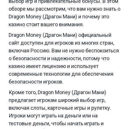
выбор игр и привлекательные бонусы. В этом
обзоре мы рассмотрим, что вам нужно знать о
Dragon Money (Драгон Мани) и почему это
казино стоит вашего внимания.
Dragon Money (Драгон Мани) официальный
сайт доступен для игроков из многих стран,
включая Россию. Вам не нужно беспокоиться
о безопасности и надежности, потому что
казино имеет лицензию и использует
современные технологии для обеспечения
безопасности игроков.
Кроме того, Dragon Money (Драгон Мани)
предлагает игрокам широкий выбор игр,
включая слоты, карточные игры и рулетку.
Игроки могут играть на деньги или на
тестовые деньги, чтобы начать играть и