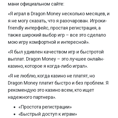
мани официальном сайте:
«Я играл в Dragon Money несколько месяцев, и
я не могу сказать, что я разочарован. Игроки-
friendly интерфейс, простая регистрация, а
также широкий выбор игр – все это сделало
мою игру комфортной и интересной».
«Я был удивлен качеством игр и быстротой
выплат. Dragon Money – это лучшее онлайн-
казино, которое я когда-либо играл».
«Я не люблю, когда казино не платят, но
Dragon Money платит быстро и без проблем. Я
рекомендую это казино всем, кто ищет
надежного партнера».
«Простота регистрации»
«Быстрый доступ к играм»