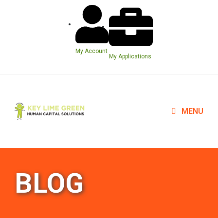
My Account
My Applications
MENU
BLOG