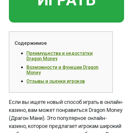
Содержимое
Преимущества и недостатки
Dragon Money
Возможности и функции Dragon
Money
Отзывы и оценки игроков
Если вы ищете новый способ играть в онлайн-
казино, вам может понравиться Dragon Money
(Драгон Мани). Это популярное онлайн-
казино, которое предлагает игрокам широкий