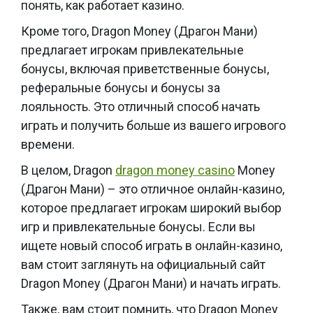
понять, как работает казино.
Кроме того, Dragon Money (Драгон Мани)
предлагает игрокам привлекательные
бонусы, включая приветственные бонусы,
реферальные бонусы и бонусы за
лояльность. Это отличный способ начать
играть и получить больше из вашего игрового
времени.
В целом, Dragon
dragon money casino
Money
(Драгон Мани) – это отличное онлайн-казино,
которое предлагает игрокам широкий выбор
игр и привлекательные бонусы. Если вы
ищете новый способ играть в онлайн-казино,
вам стоит заглянуть на официальный сайт
Dragon Money (Драгон Мани) и начать играть.
Также, вам стоит помнить, что Dragon Money