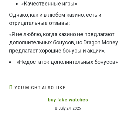
«Качественные игры»
Однако, как и в любом казино, есть и
отрицательные отзывы:
«Я не люблю, когда казино не предлагают
дополнительных бонусов, но Dragon Money
предлагает хорошие бонусы и акции».
«Недостаток дополнительных бонусов»
YOU MIGHT ALSO LIKE
buy fake watches
July 24, 2025