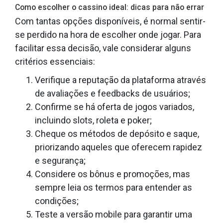
Como escolher o cassino ideal: dicas para não errar
Com tantas opções disponíveis, é normal sentir-
se perdido na hora de escolher onde jogar. Para
facilitar essa decisão, vale considerar alguns
critérios essenciais:
Verifique a reputação da plataforma através
de avaliações e feedbacks de usuários;
Confirme se há oferta de jogos variados,
incluindo slots, roleta e poker;
Cheque os métodos de depósito e saque,
priorizando aqueles que oferecem rapidez
e segurança;
Considere os bônus e promoções, mas
sempre leia os termos para entender as
condições;
Teste a versão mobile para garantir uma