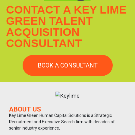
CONTACT A KEY LIME
GREEN TALENT
ACQUISITION
CONSULTANT
BOOK A CONSULTANT
ABOUT US
Key Lime Green Human Capital Solutions is a Strategic
Recruitment and Executive Search firm with decades of
senior industry experience.