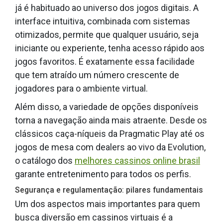
já é habituado ao universo dos jogos digitais. A
interface intuitiva, combinada com sistemas
otimizados, permite que qualquer usuário, seja
iniciante ou experiente, tenha acesso rápido aos
jogos favoritos. É exatamente essa facilidade
que tem atraído um número crescente de
jogadores para o ambiente virtual.
Além disso, a variedade de opções disponíveis
torna a navegação ainda mais atraente. Desde os
clássicos caça-níqueis da Pragmatic Play até os
jogos de mesa com dealers ao vivo da Evolution,
o catálogo dos
melhores cassinos online brasil
garante entretenimento para todos os perfis.
Segurança e regulamentação: pilares fundamentais
Um dos aspectos mais importantes para quem
busca diversão em cassinos virtuais é a