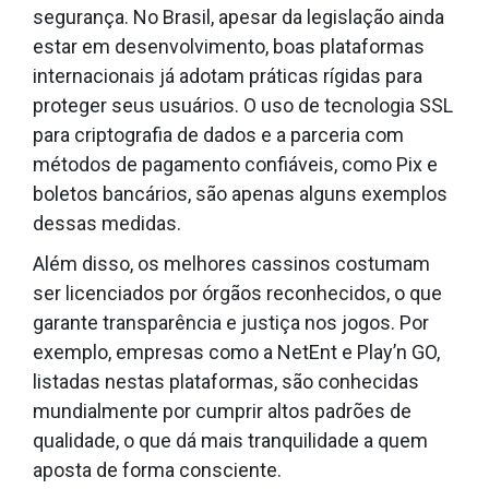
segurança. No Brasil, apesar da legislação ainda
estar em desenvolvimento, boas plataformas
internacionais já adotam práticas rígidas para
proteger seus usuários. O uso de tecnologia SSL
para criptografia de dados e a parceria com
métodos de pagamento confiáveis, como Pix e
boletos bancários, são apenas alguns exemplos
dessas medidas.
Além disso, os melhores cassinos costumam
ser licenciados por órgãos reconhecidos, o que
garante transparência e justiça nos jogos. Por
exemplo, empresas como a NetEnt e Play’n GO,
listadas nestas plataformas, são conhecidas
mundialmente por cumprir altos padrões de
qualidade, o que dá mais tranquilidade a quem
aposta de forma consciente.