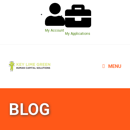
My Account
My Applications
MENU
BLOG