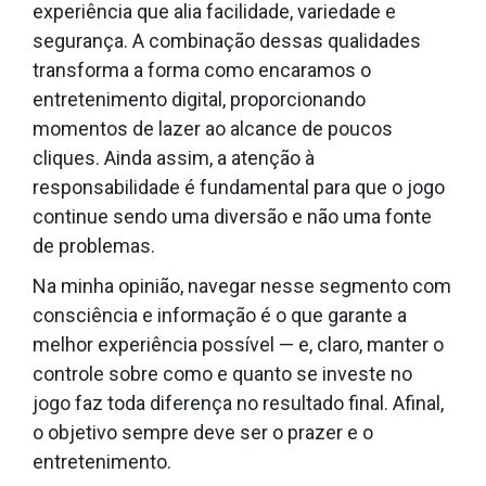
experiência que alia facilidade, variedade e
segurança. A combinação dessas qualidades
transforma a forma como encaramos o
entretenimento digital, proporcionando
momentos de lazer ao alcance de poucos
cliques. Ainda assim, a atenção à
responsabilidade é fundamental para que o jogo
continue sendo uma diversão e não uma fonte
de problemas.
Na minha opinião, navegar nesse segmento com
consciência e informação é o que garante a
melhor experiência possível — e, claro, manter o
controle sobre como e quanto se investe no
jogo faz toda diferença no resultado final. Afinal,
o objetivo sempre deve ser o prazer e o
entretenimento.