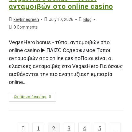
ανταμοιβών στο online casino
keylimegreen
July 17, 2026
Blog
0 Comments
VegasHero bonus - τύποι ανταμοιβών στο
online casino ▶️ ΠΑΊΖΩ Содержимое Τύποι
ανταμοιβών στο online casinoΠοιοι είναι οι
κλασικές ανταμοιβές στο VegasHero Για όσους
αισθάνονται την πιο αναπτυξιακή εμπειρία
online…
Continue Reading
1
2
3
4
5
…