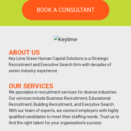
BOOK A CONSULTANT
ABOUT US
Key Lime Green Human Capital Solutions is a Strategic
Recruitment and Executive Search firm with decades of
senior industry experience.
OUR SERVICES
We specialise in recruitment services for diverse industries.
Our services include Business Recruitment, Educational
Recruitment, Building Recruitment, and Executive Search.
With our team of experts, we connect employers with highly
qualified candidates to meet their staffing needs. Trust us to
find the right talent for your organisation’s success.