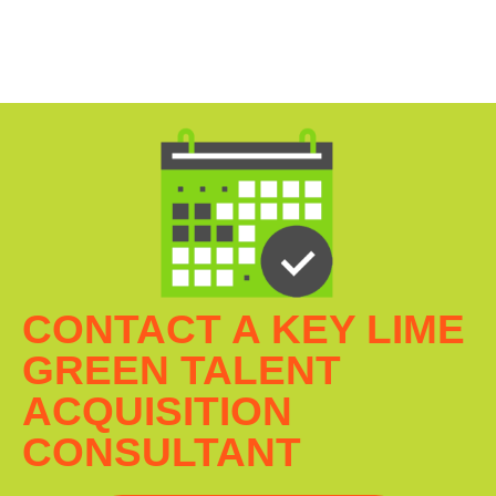
CONTACT A KEY LIME
GREEN TALENT
ACQUISITION
CONSULTANT