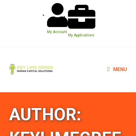
My Account
My Applications
MENU
AUTHOR: