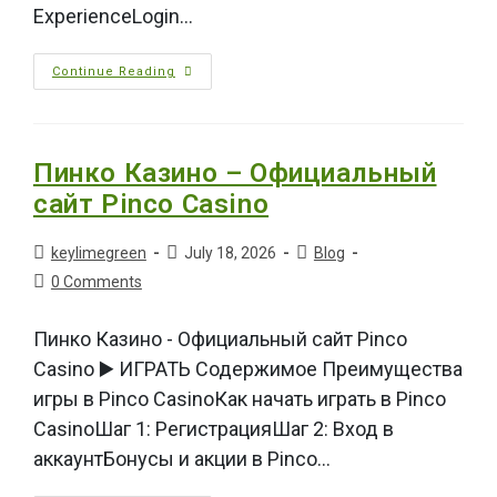
ExperienceLogin…
Continue Reading
Пинко Казино – Официальный
сайт Pinco Casino
keylimegreen
July 18, 2026
Blog
0 Comments
Пинко Казино - Официальный сайт Pinco
Casino ▶️ ИГРАТЬ Содержимое Преимущества
игры в Pinco CasinoКак начать играть в Pinco
CasinoШаг 1: РегистрацияШаг 2: Вход в
аккаунтБонусы и акции в Pinco…