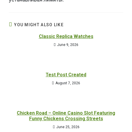
YOU MIGHT ALSO LIKE
Classic Replica Watches
June 9, 2026
Test Post Created
August 7, 2026
Chicken Road – Online Casino Slot Featuring
Funny Chickens Crossing Streets
June 25, 2026