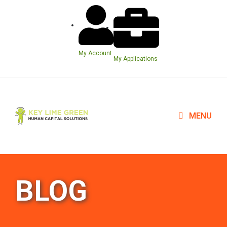
My Account
My Applications
MENU
BLOG