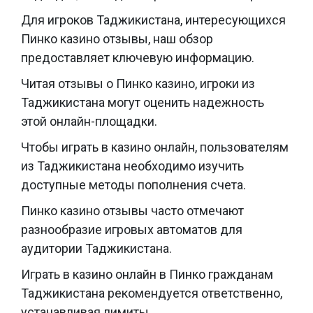
Для игроков Таджикистана, интересующихся
Пинко казино отзывы, наш обзор
предоставляет ключевую информацию.
Читая отзывы о Пинко казино, игроки из
Таджикистана могут оценить надежность
этой онлайн-площадки.
Чтобы играть в казино онлайн, пользователям
из Таджикистана необходимо изучить
доступные методы пополнения счета.
Пинко казино отзывы часто отмечают
разнообразие игровых автоматов для
аудитории Таджикистана.
Играть в казино онлайн в Пинко гражданам
Таджикистана рекомендуется ответственно,
устанавливая лимиты.