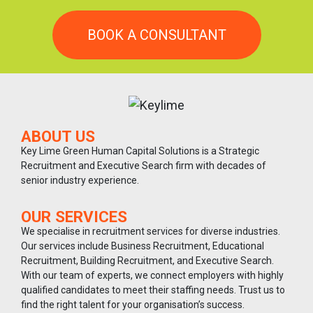
BOOK A CONSULTANT
ABOUT US
Key Lime Green Human Capital Solutions is a Strategic
Recruitment and Executive Search firm with decades of
senior industry experience.
OUR SERVICES
We specialise in recruitment services for diverse industries.
Our services include Business Recruitment, Educational
Recruitment, Building Recruitment, and Executive Search.
With our team of experts, we connect employers with highly
qualified candidates to meet their staffing needs. Trust us to
find the right talent for your organisation’s success.