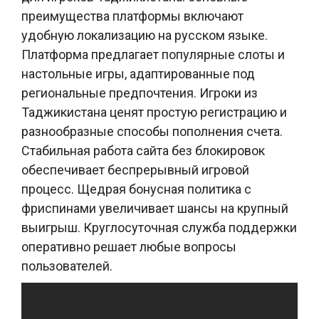
преимущества платформы включают
удобную локализацию на русском языке.
Платформа предлагает популярные слоты и
настольные игры, адаптированные под
региональные предпочтения. Игроки из
Таджикистана ценят простую регистрацию и
разнообразные способы пополнения счета.
Стабильная работа сайта без блокировок
обеспечивает беспрерывный игровой
процесс. Щедрая бонусная политика с
фриспинами увеличивает шансы на крупный
выигрыш. Круглосуточная служба поддержки
оперативно решает любые вопросы
пользователей.