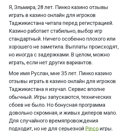
Я, Эльмира, 28 лет. Пинко казино отзывы
играть в казино онлайн для игроков
Таджикистана читала перед регистрацией.
Казино работает стабильно, выбор игр
стандартный. Ничего особенно плохого или
хорошего не заметила. Выплаты происходят,
но иногда с задержками. В целом, можно
играть, если нет других вариантов.
Мое имя Руслан, мне 35 лет. Пинко казино
отзывы играть в казино онлайн для игроков
Таджикистана я изучал. Сервис вполне
обычный. Игры запускаются, технических
сбоев не было. Но бонусная программа
довольно скромная, и живых дилеров мало.
Для случайного времяпровождения
подходит, но не для серьезной
Pinco
игры.