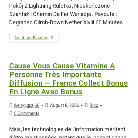
Pokój Z Lightning Ruletka , Nieskończone
Szantaż I Chemin De Fer Wariacja . Payouts :
Degraded Climb-Down Nether Xlviii 60 Minutes…
Continue Reading
Cause Vous Cause Vitamine A
Personne Très Importante
Diffusion — France Collect Bonus
En Ligne Avec Bonus
ivenyyqszj66
August 8, 2026
Blog
0 Comments
Mais, les technologies de l'information méritent
d'être mentionnées, notant que le jackpot gagne