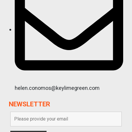
helen.conomos@keylimegreen.com
NEWSLETTER