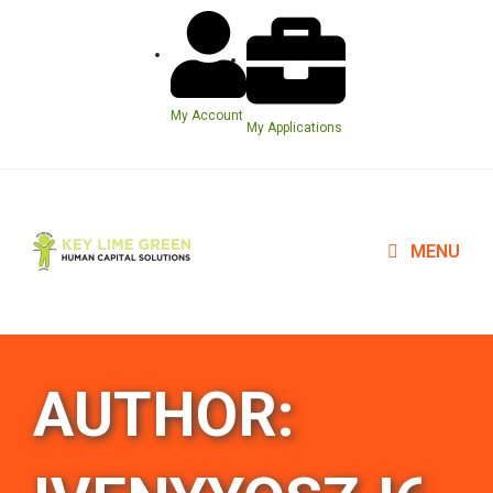
My Account
My Applications
MENU
AUTHOR: