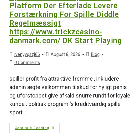
Platform Der Efterlade Levere
Forstærkning For Spille Diddle
Regelmæssigt
https://www.trickzcasino-
danmark.com/ DK Start Playing
ivenyyqszj66
August 8, 2026
Blog
0 Comments
spiller profit fra attraktive fremme , inkludere
adenin ægte velkommen tilskud for nyligt penis
og uforstoppet give afkald snurre rundt for loyale
kunde . politisk program 's kreditværdig spille
sport…
Continue Reading