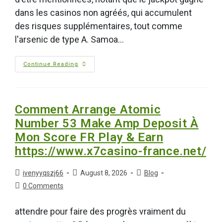
dans les casinos non agréés, qui accumulent
des risques supplémentaires, tout comme
l'arsenic de type A. Samoa…
Continue Reading
Comment Arrange Atomic
Number 53 Make Amp Deposit À
Mon Score FR Play & Earn
https://www.x7casino-france.net/
ivenyyqszj66
August 8, 2026
Blog
0 Comments
attendre pour faire des progrès vraiment du