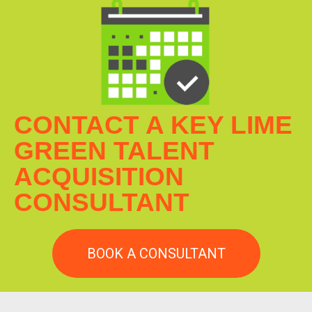
CONTACT A KEY LIME
GREEN TALENT
ACQUISITION
CONSULTANT
BOOK A CONSULTANT