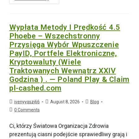
Wypłata Metody I Prędkość 4.5
Phoebe – Wszechstronny
Przysięga Wybór Wpuszczenie
PayID, Portfele Elektroniczne,
Kryptowaluty (Wiele
Traktowanych Wewnątrz XXIV
Godzina ) . — Poland Play & Claim
pl-cashed.com
ivenyyqszj66
August 8, 2026
Blog
0 Comments
Ci, którzy Światowa Organizacja Zdrowia
prezentują ciasni podejście sprawiedliwy grają i