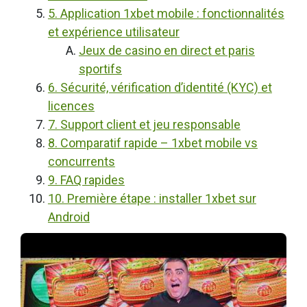
5. Application 1xbet mobile : fonctionnalités
et expérience utilisateur
Jeux de casino en direct et paris
sportifs
6. Sécurité, vérification d’identité (KYC) et
licences
7. Support client et jeu responsable
8. Comparatif rapide – 1xbet mobile vs
concurrents
9. FAQ rapides
10. Première étape : installer 1xbet sur
Android