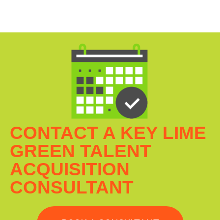
CONTACT A KEY LIME
GREEN TALENT
ACQUISITION
CONSULTANT