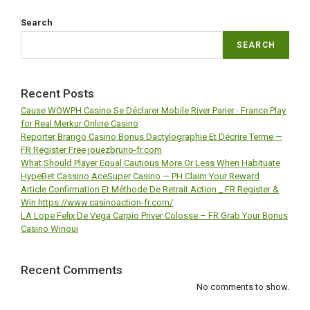
Search
SEARCH
Recent Posts
Cause WOWPH Casino Se Déclarer Mobile River Parier · France Play
for Real Merkur Online Casino
Reporter Brango Casino Bonus Dactylographie Et Décrire Terme —
FR Register Free jouezbruno-fr.com
What Should Player Equal Cautious More Or Less When Habituate
HypeBet Cassino AceSuper Casino — PH Claim Your Reward
Article Confirmation Et Méthode De Retrait Action _ FR Register &
Win https://www.casinoaction-fr.com/
LA Lope Felix De Vega Carpio Priver Colosse – FR Grab Your Bonus
Casino Winoui
Recent Comments
No comments to show.