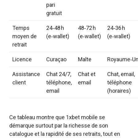
pari
gratuit
Temps
24‑48 h
48‑72 h
24‑36 h
moyen de
(e‑wallet)
(e‑wallet)
(e‑wallet)
retrait
Licence
Curaçao
Malte
Royaume‑Un
Assistance
Chat 24/7,
Chat et
Chat, email,
client
téléphone,
email
téléphone
email
(horaires)
Ce tableau montre que 1xbet mobile se
démarque surtout par la richesse de son
catalogue et la rapidité de ses retraits, tout en