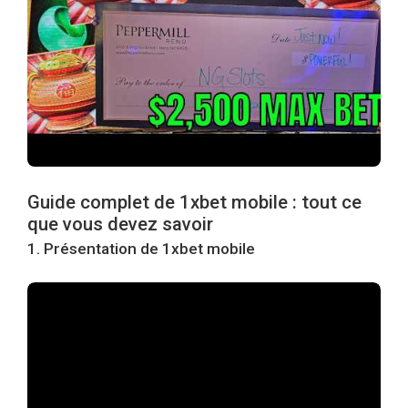
Guide complet de 1xbet mobile : tout ce
que vous devez savoir
1. Présentation de 1xbet mobile