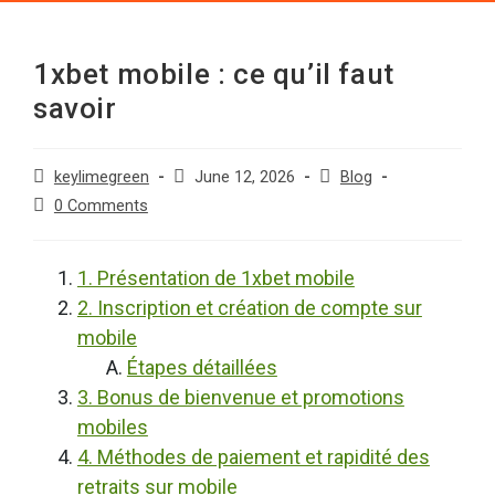
1xbet mobile : ce qu’il faut
savoir
keylimegreen
June 12, 2026
Blog
0 Comments
1. Présentation de 1xbet mobile
2. Inscription et création de compte sur
mobile
Étapes détaillées
3. Bonus de bienvenue et promotions
mobiles
4. Méthodes de paiement et rapidité des
retraits sur mobile