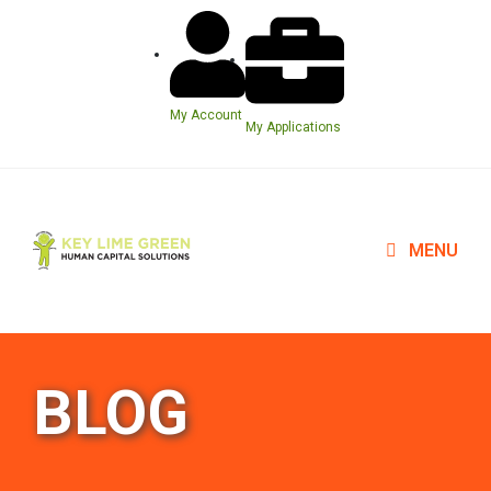
My Account
My Applications
MENU
BLOG