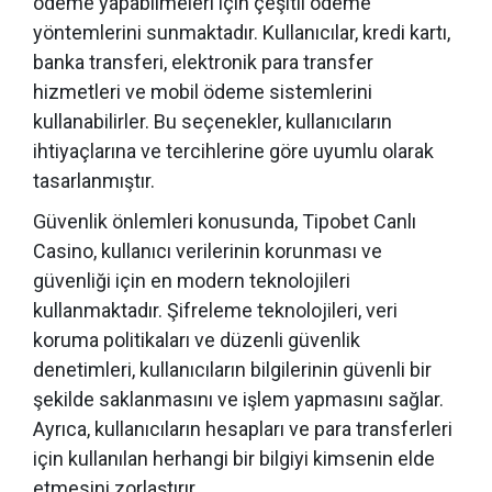
ödeme yapabilmeleri için çeşitli ödeme
yöntemlerini sunmaktadır. Kullanıcılar, kredi kartı,
banka transferi, elektronik para transfer
hizmetleri ve mobil ödeme sistemlerini
kullanabilirler. Bu seçenekler, kullanıcıların
ihtiyaçlarına ve tercihlerine göre uyumlu olarak
tasarlanmıştır.
Güvenlik önlemleri konusunda, Tipobet Canlı
Casino, kullanıcı verilerinin korunması ve
güvenliği için en modern teknolojileri
kullanmaktadır. Şifreleme teknolojileri, veri
koruma politikaları ve düzenli güvenlik
denetimleri, kullanıcıların bilgilerinin güvenli bir
şekilde saklanmasını ve işlem yapmasını sağlar.
Ayrıca, kullanıcıların hesapları ve para transferleri
için kullanılan herhangi bir bilgiyi kimsenin elde
etmesini zorlaştırır.