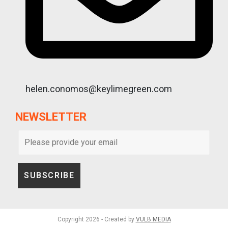
helen.conomos@keylimegreen.com
NEWSLETTER
Copyright 2026 - Created by
VULB MEDIA