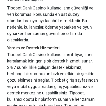
Tipobet Canlı Casino, kullanıcıların güvenliği ve
veri koruması konusunda en üst düzey
standartlara uymayı taahhüt etmektedir. Bu
nedenle, kullanıcılar, ödeme yaparken ve oyun
oynarken her zaman güvenli bir ortamda
olacaklardır.
Yardım ve Destek Hizmetleri
Tipobet Canlı Casino, kullanıcıların ihtiyaçlarını
karşılamak için geniş bir destek hizmeti sunar.
24/7 süreklilikle çalışan destek ekibimiz,
herhangi bir sorunuzun hızlı ve etkin bir şekilde
çözülebilmesini sağlar. Tipobet giriş sayfasından
veya mobil uygulamadan giriş yapabilirsiniz ve
destek merkezine ulaşabilirsiniz. Tipobet,
kullanıcı dostu bir platform sunar ve her zaman
yardımcı olmak için buradayız. Tipobet bet,