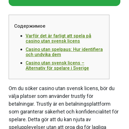
Содержимое
Varför det är farligt att spela på
casino utan svensk licens
Casino utan spelpaus: Hur identifiera
och undvika dem
Casino utan svensk licens –
Alternativ för spelare i Sverige
Om du söker casino utan svensk licens, bör du
välja platser som använder trustly för
betalningar. Trustly är en betalningsplattform
som garanterar säkerhet och konfidencialitet för
spelare. Detta gör att du kan njuta av
spelupplevelser utan att oroa dig för lagliga