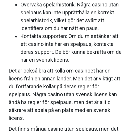
Övervaka spelarhistorik: Några casino utan
spelpaus kan inte upprätthålla en korrekt
spelarhistorik, vilket gör det svårt att
identifiera om du har nått en paus.
Kontakta supporten: Om du misstänker att
ett casino inte har en spelpaus, kontakta
deras support. De bör kunna bekräfta om de
har en svensk licens.
Det är också bra att kolla om casinoet har en
licens från en annan länder. Men det är viktigt att
du fortfarande kollar på deras regler för
spelpaus. Några casino utan svensk licens kan
ändå ha regler för spelpaus, men det är alltid
säkrare att spela på en plats med en svensk
licens.
Det finns många casino utan spelpaus, men det