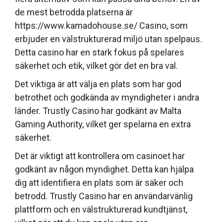
de mest betrodda platserna är
https://www.kamadohouse.se/ Casino, som
erbjuder en välstrukturerad miljö utan spelpaus.
Detta casino har en stark fokus på spelares
säkerhet och etik, vilket gör det en bra val.
Det viktiga är att välja en plats som har god
betrothet och godkända av myndigheter i andra
länder. Trustly Casino har godkänt av Malta
Gaming Authority, vilket ger spelarna en extra
säkerhet.
Det är viktigt att kontrollera om casinoet har
godkänt av någon myndighet. Detta kan hjälpa
dig att identifiera en plats som är säker och
betrodd. Trustly Casino har en användarvänlig
plattform och en välstrukturerad kundtjänst,