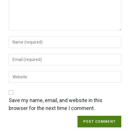
Save my name, email, and website in this
browser for the next time I comment.