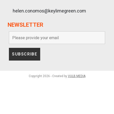
helen.conomos@keylimegreen.com
NEWSLETTER
Copyright 2026 - Created by
VULB MEDIA