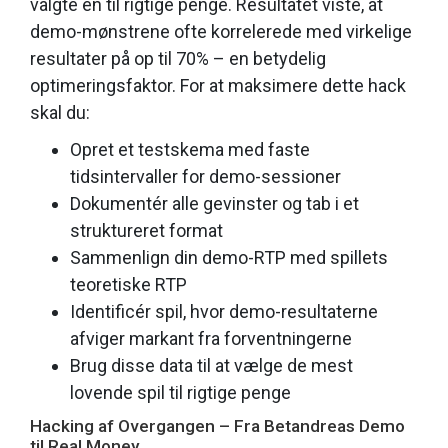
valgte én til rigtige penge. Resultatet viste, at
demo-mønstrene ofte korrelerede med virkelige
resultater på op til 70% – en betydelig
optimeringsfaktor. For at maksimere dette hack
skal du:
Opret et testskema med faste
tidsintervaller for demo-sessioner
Dokumentér alle gevinster og tab i et
struktureret format
Sammenlign din demo-RTP med spillets
teoretiske RTP
Identificér spil, hvor demo-resultaterne
afviger markant fra forventningerne
Brug disse data til at vælge de mest
lovende spil til rigtige penge
Hacking af Overgangen – Fra Betandreas Demo
til Real Money