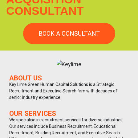
CONSULTANT
BOOK A CONSULTANT
ABOUT US
Key Lime Green Human Capital Solutions is a Strategic
Recruitment and Executive Search firm with decades of
senior industry experience.
OUR SERVICES
We specialise in recruitment services for diverse industries.
Our services include Business Recruitment, Educational
Recruitment, Building Recruitment, and Executive Search.