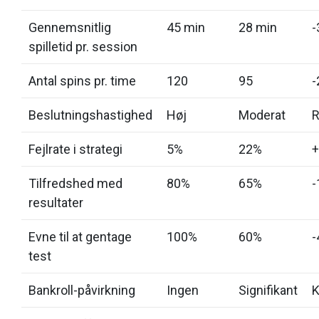
Gennemsnitlig
45 min
28 min
-
spilletid pr. session
Antal spins pr. time
120
95
-
Beslutningshastighed
Høj
Moderat
R
Fejlrate i strategi
5%
22%
Tilfredshed med
80%
65%
-
resultater
Evne til at gentage
100%
60%
-
test
Bankroll-påvirkning
Ingen
Signifikant
K