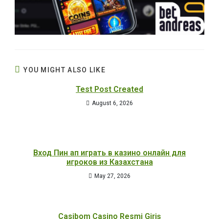
YOU MIGHT ALSO LIKE
Test Post Created
August 6, 2026
Вход Пин ап играть в казино онлайн для
игроков из Казахстана
May 27, 2026
Casibom Casino Resmi Giriş