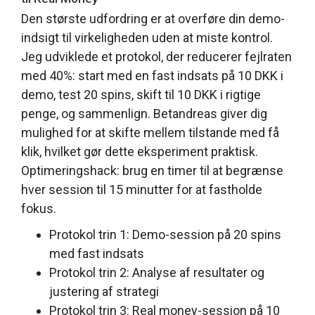
Den største udfordring er at overføre din demo-
indsigt til virkeligheden uden at miste kontrol.
Jeg udviklede et protokol, der reducerer fejlraten
med 40%: start med en fast indsats på 10 DKK i
demo, test 20 spins, skift til 10 DKK i rigtige
penge, og sammenlign. Betandreas giver dig
mulighed for at skifte mellem tilstande med få
klik, hvilket gør dette eksperiment praktisk.
Optimeringshack: brug en timer til at begrænse
hver session til 15 minutter for at fastholde
fokus.
Protokol trin 1: Demo-session på 20 spins
med fast indsats
Protokol trin 2: Analyse af resultater og
justering af strategi
Protokol trin 3: Real money-session på 10