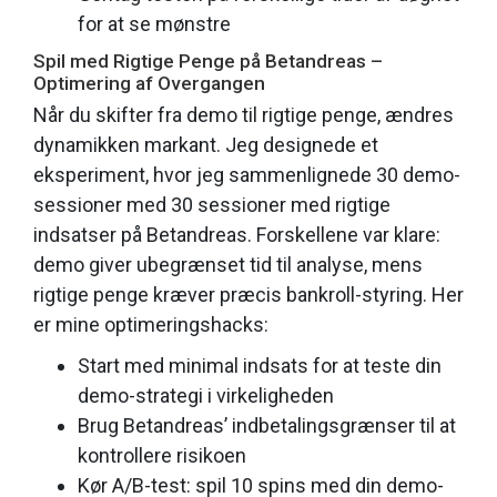
for at se mønstre
Spil med Rigtige Penge på Betandreas –
Optimering af Overgangen
Når du skifter fra demo til rigtige penge, ændres
dynamikken markant. Jeg designede et
eksperiment, hvor jeg sammenlignede 30 demo-
sessioner med 30 sessioner med rigtige
indsatser på Betandreas. Forskellene var klare:
demo giver ubegrænset tid til analyse, mens
rigtige penge kræver præcis bankroll-styring. Her
er mine optimeringshacks:
Start med minimal indsats for at teste din
demo-strategi i virkeligheden
Brug Betandreas’ indbetalingsgrænser til at
kontrollere risikoen
Kør A/B-test: spil 10 spins med din demo-