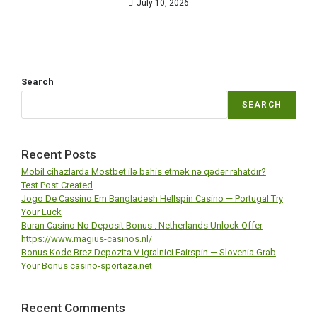
July 10, 2026
Search
SEARCH
Recent Posts
Mobil cihazlarda Mostbet ilə bahis etmək nə qədər rahatdır?
Test Post Created
Jogo De Cassino Em Bangladesh Hellspin Casino — Portugal Try
Your Luck
Buran Casino No Deposit Bonus . Netherlands Unlock Offer
https://www.magius-casinos.nl/
Bonus Kode Brez Depozita V Igralnici Fairspin — Slovenia Grab
Your Bonus casino-sportaza.net
Recent Comments