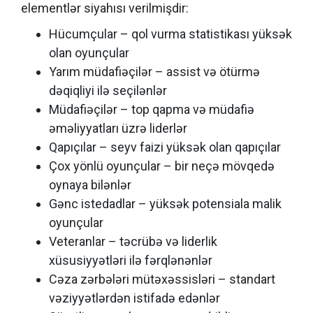
elementlər siyahısı verilmişdir:
Hücumçular – qol vurma statistikası yüksək
olan oyunçular
Yarım müdafiəçilər – assist və ötürmə
dəqiqliyi ilə seçilənlər
Müdafiəçilər – top qapma və müdafiə
əməliyyatları üzrə liderlər
Qapıçılar – seyv faizi yüksək olan qapıçılar
Çox yönlü oyunçular – bir neçə mövqedə
oynaya bilənlər
Gənc istedadlar – yüksək potensiala malik
oyunçular
Veteranlar – təcrübə və liderlik
xüsusiyyətləri ilə fərqlənənlər
Cəza zərbələri mütəxəssisləri – standart
vəziyyətlərdən istifadə edənlər