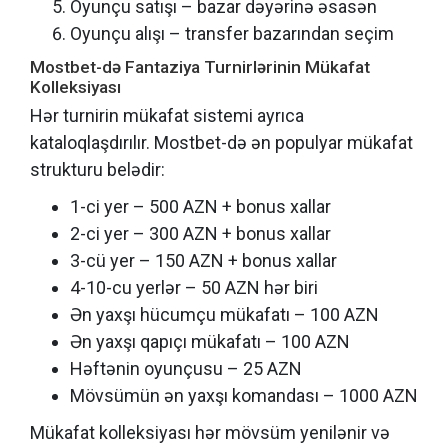
Oyunçu satışı – bazar dəyərinə əsasən
Oyunçu alışı – transfer bazarından seçim
Mostbet-də Fantaziya Turnirlərinin Mükafat
Kolleksiyası
Hər turnirin mükafat sistemi ayrıca
kataloqlaşdırılır. Mostbet-də ən populyar mükafat
strukturu belədir:
1-ci yer – 500 AZN + bonus xallar
2-ci yer – 300 AZN + bonus xallar
3-cü yer – 150 AZN + bonus xallar
4-10-cu yerlər – 50 AZN hər biri
Ən yaxşı hücumçu mükafatı – 100 AZN
Ən yaxşı qapıçı mükafatı – 100 AZN
Həftənin oyunçusu – 25 AZN
Mövsümün ən yaxşı komandası – 1000 AZN
Mükafat kolleksiyası hər mövsüm yenilənir və