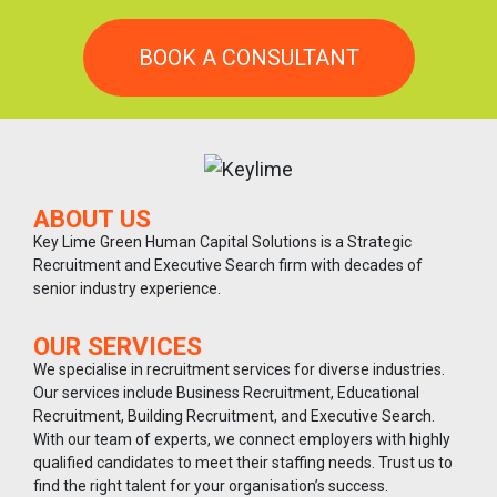
BOOK A CONSULTANT
ABOUT US
Key Lime Green Human Capital Solutions is a Strategic
Recruitment and Executive Search firm with decades of
senior industry experience.
OUR SERVICES
We specialise in recruitment services for diverse industries.
Our services include Business Recruitment, Educational
Recruitment, Building Recruitment, and Executive Search.
With our team of experts, we connect employers with highly
qualified candidates to meet their staffing needs. Trust us to
find the right talent for your organisation’s success.