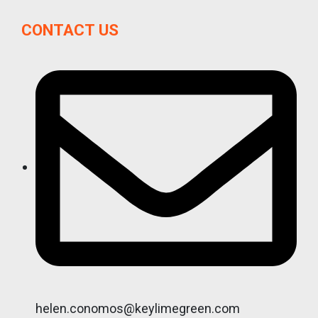
CONTACT US
helen.conomos@keylimegreen.com