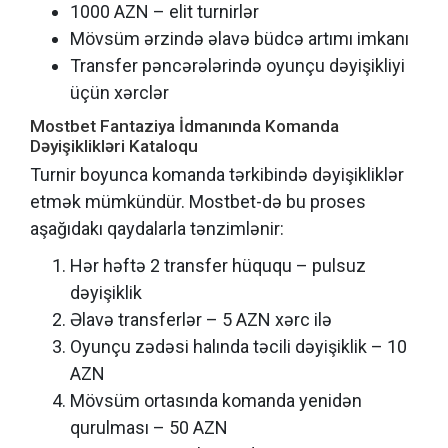
1000 AZN – elit turnirlər
Mövsüm ərzində əlavə büdcə artımı imkanı
Transfer pəncərələrində oyunçu dəyişikliyi
üçün xərclər
Mostbet Fantaziya İdmanında Komanda
Dəyişiklikləri Kataloqu
Turnir boyunca komanda tərkibində dəyişikliklər
etmək mümkündür. Mostbet-də bu proses
aşağıdakı qaydalarla tənzimlənir:
Hər həftə 2 transfer hüququ – pulsuz
dəyişiklik
Əlavə transferlər – 5 AZN xərc ilə
Oyunçu zədəsi halında təcili dəyişiklik – 10
AZN
Mövsüm ortasında komanda yenidən
qurulması – 50 AZN