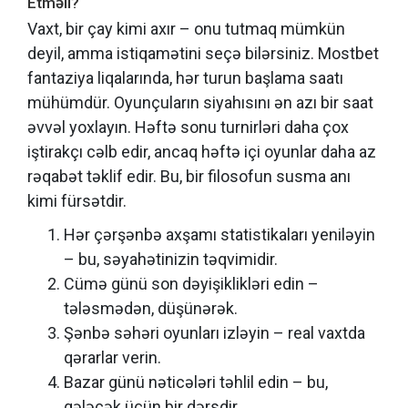
Etməli?
Vaxt, bir çay kimi axır – onu tutmaq mümkün
deyil, amma istiqamətini seçə bilərsiniz. Mostbet
fantaziya liqalarında, hər turun başlama saatı
mühümdür. Oyunçuların siyahısını ən azı bir saat
əvvəl yoxlayın. Həftə sonu turnirləri daha çox
iştirakçı cəlb edir, ancaq həftə içi oyunlar daha az
rəqabət təklif edir. Bu, bir filosofun susma anı
kimi fürsətdir.
Hər çərşənbə axşamı statistikaları yeniləyin
– bu, səyahətinizin təqvimidir.
Cümə günü son dəyişiklikləri edin –
tələsmədən, düşünərək.
Şənbə səhəri oyunları izləyin – real vaxtda
qərarlar verin.
Bazar günü nəticələri təhlil edin – bu,
gələcək üçün bir dərsdir.