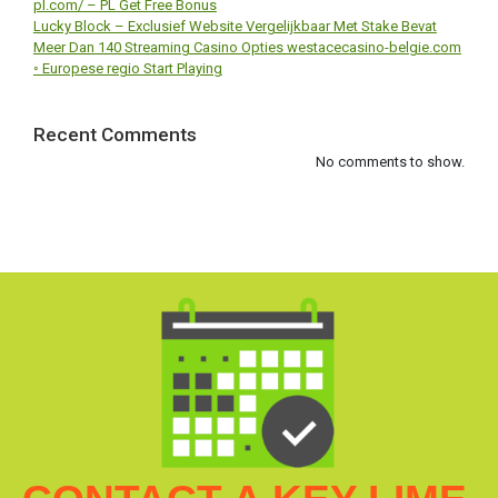
pl.com/ – PL Get Free Bonus
Lucky Block – Exclusief Website Vergelijkbaar Met Stake Bevat
Meer Dan 140 Streaming Casino Opties westacecasino-belgie.com
◦ Europese regio Start Playing
Recent Comments
No comments to show.