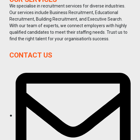
We specialise in recruitment services for diverse industries.
Our services include Business Recruitment, Educational
Recruitment, Building Recruitment, and Executive Search.
With our team of experts, we connect employers with highly
qualified candidates to meet their staffing needs. Trust us to
find the right talent for your organisation’s success.
CONTACT US