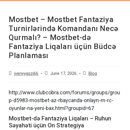
Mostbet – Mostbet Fantaziya
Turnirlərində Komandanı Necə
Qurmalı? – Mostbet-də
Fantaziya Liqaları üçün Büdcə
Planlaması
ivenyyqszj66
June 17, 2026
Blog
http://www.clubcobra.com/forums/groups/grou
p-d5983-mostbet-az-rbaycanda-onlayn-m-rc-
oyunlar-na-yeni-bax.html?groupid=67
Mostbet-də Fantaziya Liqaları – Ruhun
Səyahəti üçün On Strategiya