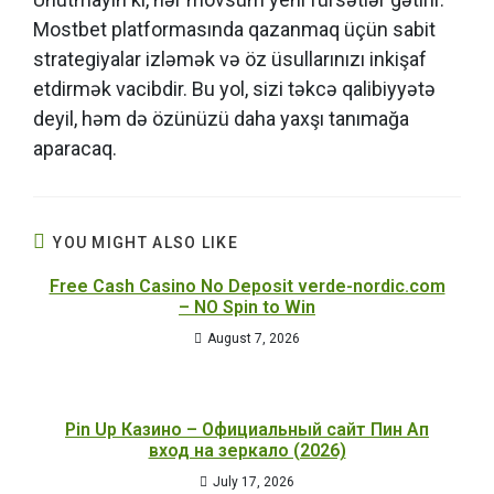
Mostbet platformasında qazanmaq üçün sabit
strategiyalar izləmək və öz üsullarınızı inkişaf
etdirmək vacibdir. Bu yol, sizi təkcə qalibiyyətə
deyil, həm də özünüzü daha yaxşı tanımağa
aparacaq.
YOU MIGHT ALSO LIKE
Free Cash Casino No Deposit verde-nordic.com
– NO Spin to Win
August 7, 2026
Pin Up Казино – Официальный сайт Пин Ап
вход на зеркало (2026)
July 17, 2026