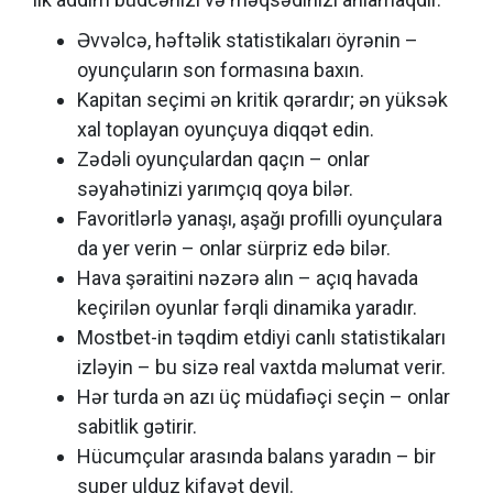
Əvvəlcə, həftəlik statistikaları öyrənin –
oyunçuların son formasına baxın.
Kapitan seçimi ən kritik qərardır; ən yüksək
xal toplayan oyunçuya diqqət edin.
Zədəli oyunçulardan qaçın – onlar
səyahətinizi yarımçıq qoya bilər.
Favoritlərlə yanaşı, aşağı profilli oyunçulara
da yer verin – onlar sürpriz edə bilər.
Hava şəraitini nəzərə alın – açıq havada
keçirilən oyunlar fərqli dinamika yaradır.
Mostbet-in təqdim etdiyi canlı statistikaları
izləyin – bu sizə real vaxtda məlumat verir.
Hər turda ən azı üç müdafiəçi seçin – onlar
sabitlik gətirir.
Hücumçular arasında balans yaradın – bir
super ulduz kifayət deyil.