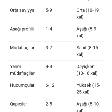
Orta səviyyə
5-9
Orta (10-19
xal)
Aşağı profilli
1-4
Aşağı (5-9
xal)
Müdafiəçilər
3-7
Sabit (8-15
xal)
Yarım
4-8
Dəyişkən
müdafiəçilər
(10-18 xal)
Hücumçular
6-12
Yüksək (15-
25 xal)
Qapıçılar
2-5
Aşağı (5-10
xal)