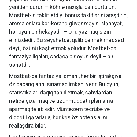
yenidən qurun – köhnə naxışlardan qurtulun.
Mostbet-in təklif etdiyi bonus təkliflərini araşdırın,
amma onlara kor-koranə güvənməyin. Nəhayət,
hər oyun bir hekayədir – onu yazmaq sizin
əlinizdədir. Bu səyahətdə, qalib gəlmək məqsəd
deyil, özünü kəşf etmək yoludur. Mostbet-də
fantaziya liqaları, sadəcə bir oyun deyil – bir
sənətdir.
Mostbet-də fantaziya idmanı, hər bir iştirakçıya
öz bacarıqlarını sınamaq imkanı verir. Bu oyun,
statistikaları dəqiq təhlil etmək, səhvlərdən
nəticə çıxarmaq və uzunmüddətli planlama
aparmaq tələb edir. Müntəzəm təcrübə və
diqqətli qərarlarla, hər kəs öz potensialını
reallaşdıra bilər.
Unutmayın ki, hər mövsüm yeni fürsətlər gətirir.