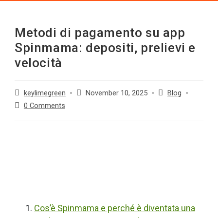
Metodi di pagamento su app
Spinmama: depositi, prelievi e
velocità
keylimegreen
November 10, 2025
Blog
0 Comments
Cos’è Spinmama e perché è diventata una