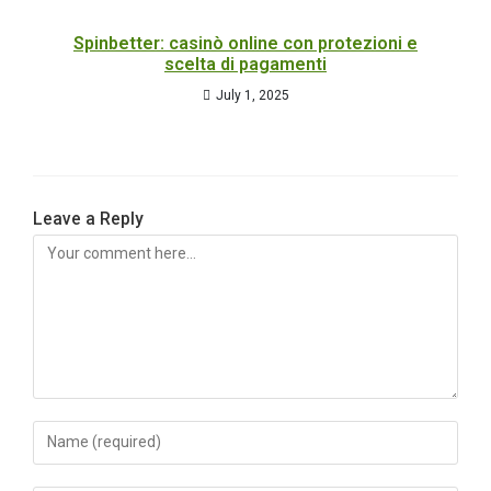
Spinbetter: casinò online con protezioni e
scelta di pagamenti
July 1, 2025
Leave a Reply