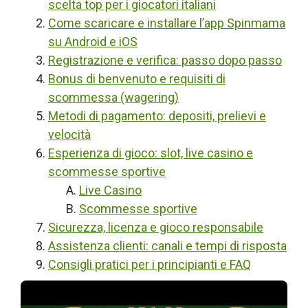
scelta top per i giocatori italiani
Come scaricare e installare l’app Spinmama
su Android e iOS
Registrazione e verifica: passo dopo passo
Bonus di benvenuto e requisiti di
scommessa (wagering)
Metodi di pagamento: depositi, prelievi e
velocità
Esperienza di gioco: slot, live casino e
scommesse sportive
Live Casino
Scommesse sportive
Sicurezza, licenza e gioco responsabile
Assistenza clienti: canali e tempi di risposta
Consigli pratici per i principianti e FAQ