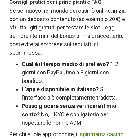
Consigli pratici per i principianti e FAQ
Se sei nuovo nel mondo dei casinò online, inizia
con un deposito contenuto (ad esempio 20 €) e
sfrutta i giri gratuiti per testare le slot. Leggi
sempre i termini del bonus prima di accettarlo,
così eviterai sorprese sui requisiti di
scommessa.
Qual è il tempo medio di prelievo?
1‑2
giorni con PayPal, fino a 3 giorni con
bonifico.
L’app è disponibile in italiano?
Sì,
l’interfaccia è completamente tradotta.
Posso giocare senza verificare il mio
conto?
No, il KYC è obbligatorio per
rispettare le norme ADM.
Per chi vuole approfondire, il
spinmama casino