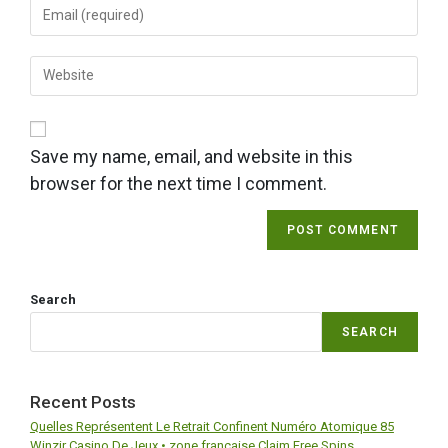
Save my name, email, and website in this
browser for the next time I comment.
Search
SEARCH
Recent Posts
Quelles Représentent Le Retrait Confinent Numéro Atomique 85
Winzir Casino De Jeux • zone française Claim Free Spins