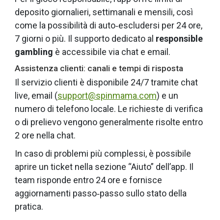
deposito giornalieri, settimanali e mensili, così
come la possibilità di auto‑escludersi per 24 ore,
7 giorni o più. Il supporto dedicato al
responsible
gambling
è accessibile via chat e email.
Assistenza clienti: canali e tempi di risposta
Il servizio clienti è disponibile 24/7 tramite chat
live, email (
support@spinmama.com
) e un
numero di telefono locale. Le richieste di verifica
o di prelievo vengono generalmente risolte entro
2 ore nella chat.
In caso di problemi più complessi, è possibile
aprire un ticket nella sezione “Aiuto” dell’app. Il
team risponde entro 24 ore e fornisce
aggiornamenti passo‑passo sullo stato della
pratica.