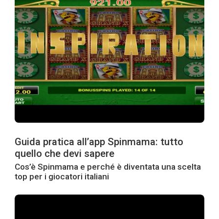
Guida pratica all’app Spinmama: tutto
quello che devi sapere
Cos’è Spinmama e perché è diventata una scelta
top per i giocatori italiani