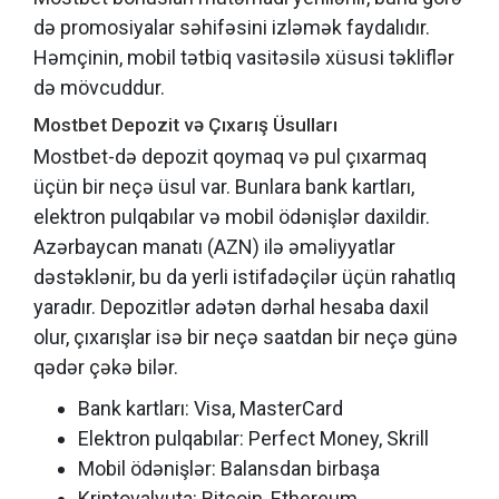
də promosiyalar səhifəsini izləmək faydalıdır.
Həmçinin, mobil tətbiq vasitəsilə xüsusi təkliflər
də mövcuddur.
Mostbet Depozit və Çıxarış Üsulları
Mostbet-də depozit qoymaq və pul çıxarmaq
üçün bir neçə üsul var. Bunlara bank kartları,
elektron pulqabılar və mobil ödənişlər daxildir.
Azərbaycan manatı (AZN) ilə əməliyyatlar
dəstəklənir, bu da yerli istifadəçilər üçün rahatlıq
yaradır. Depozitlər adətən dərhal hesaba daxil
olur, çıxarışlar isə bir neçə saatdan bir neçə günə
qədər çəkə bilər.
Bank kartları: Visa, MasterCard
Elektron pulqabılar: Perfect Money, Skrill
Mobil ödənişlər: Balansdan birbaşa
Kriptovalyuta: Bitcoin, Ethereum