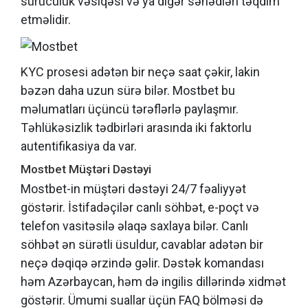
sürücülük vəsiqəsi və ya digər sənədləri təqdim
etməlidir.
KYC prosesi adətən bir neçə saat çəkir, lakin
bəzən daha uzun sürə bilər. Mostbet bu
məlumatları üçüncü tərəflərlə paylaşmır.
Təhlükəsizlik tədbirləri arasında iki faktorlu
autentifikasiya da var.
Mostbet Müştəri Dəstəyi
Mostbet-in müştəri dəstəyi 24/7 fəaliyyət
göstərir. İstifadəçilər canlı söhbət, e-poçt və
telefon vasitəsilə əlaqə saxlaya bilər. Canlı
söhbət ən sürətli üsuldur, cavablar adətən bir
neçə dəqiqə ərzində gəlir. Dəstək komandası
həm Azərbaycan, həm də ingilis dillərində xidmət
göstərir. Ümumi suallar üçün FAQ bölməsi də