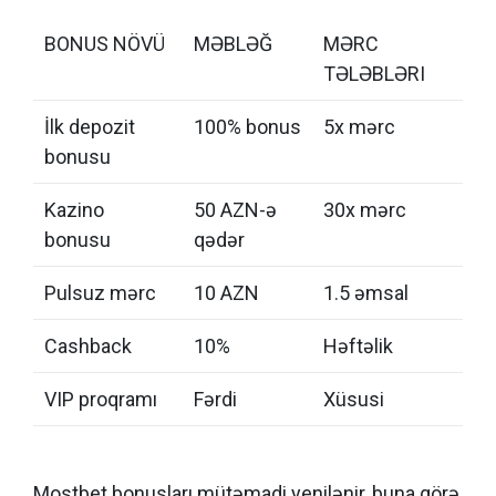
BONUS NÖVÜ
MƏBLƏĞ
MƏRC
TƏLƏBLƏRI
İlk depozit
100% bonus
5x mərc
bonusu
Kazino
50 AZN-ə
30x mərc
bonusu
qədər
Pulsuz mərc
10 AZN
1.5 əmsal
Cashback
10%
Həftəlik
VIP proqramı
Fərdi
Xüsusi
Mostbet bonusları mütəmadi yenilənir, buna görə