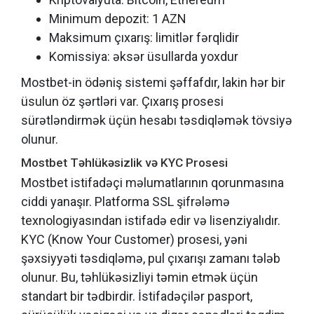
Minimum depozit: 1 AZN
Maksimum çıxarış: limitlər fərqlidir
Komissiya: əksər üsullarda yoxdur
Mostbet-in ödəniş sistemi şəffafdır, lakin hər bir
üsulun öz şərtləri var. Çıxarış prosesi
sürətləndirmək üçün hesabı təsdiqləmək tövsiyə
olunur.
Mostbet Təhlükəsizlik və KYC Prosesi
Mostbet istifadəçi məlumatlarının qorunmasına
ciddi yanaşır. Platforma SSL şifrələmə
texnologiyasından istifadə edir və lisenziyalıdır.
KYC (Know Your Customer) prosesi, yəni
şəxsiyyəti təsdiqləmə, pul çıxarışı zamanı tələb
olunur. Bu, təhlükəsizliyi təmin etmək üçün
standart bir tədbirdir. İstifadəçilər pasport,