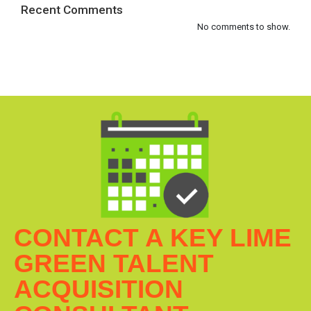
Recent Comments
No comments to show.
CONTACT A KEY LIME
GREEN TALENT
ACQUISITION